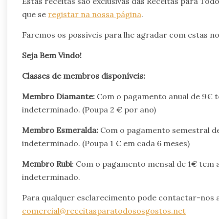
Estas receitas são exclusivas das Receitas para To
que se
registar na nossa página
.
Faremos os possíveis para lhe agradar com estas nov
Seja Bem Vindo!
Classes de membros disponíveis:
Membro Diamante:
Com o pagamento anual de 9€ te
indeterminado. (Poupa 2 € por ano)
Membro Esmeralda:
Com o pagamento semestral de 
indeterminado. (Poupa 1 € em cada 6 meses)
Membro Rubi
: Com o pagamento mensal de 1€ tem a
indeterminado.
Para qualquer esclarecimento pode contactar-nos a
comercial@receitasparatodososgostos.net