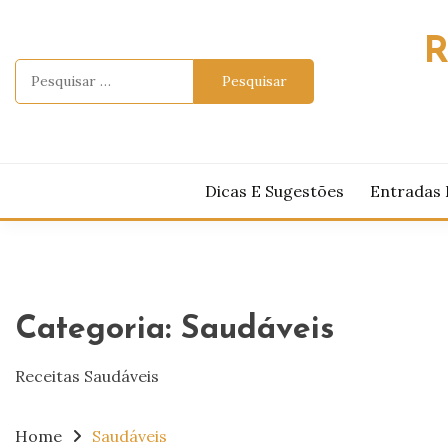
Skip
to
R
content
Pesquisar
por:
Dicas E Sugestões
Entradas 
Categoria:
Saudáveis
Receitas Saudáveis
Home
Saudáveis