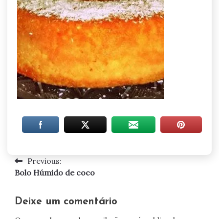
Previous:
Navegação
Bolo Húmido de coco
de
artigos
Deixe um comentário