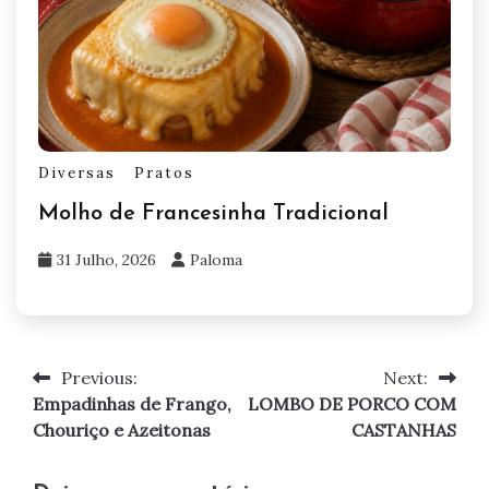
Diversas
Pratos
Molho de Francesinha Tradicional
31 Julho, 2026
Paloma
Previous:
Next:
Navegação
Empadinhas de Frango,
LOMBO DE PORCO COM
de
Chouriço e Azeitonas
CASTANHAS
artigos