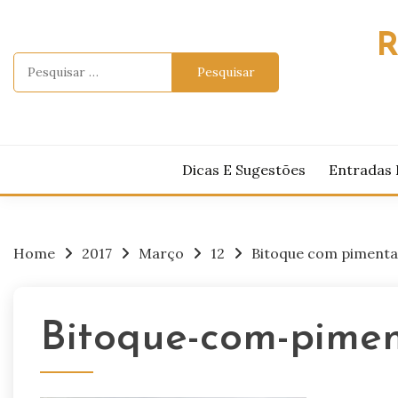
Skip
to
R
content
Pesquisar
por:
Dicas E Sugestões
Entradas 
Home
2017
Março
12
Bitoque com pimenta
Bitoque-com-pimen