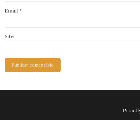
Email
*
Site
Proudl