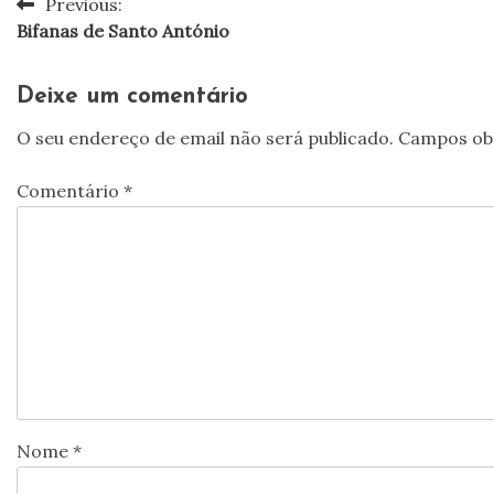
Previous:
Navegação
Bifanas de Santo António
de
artigos
Deixe um comentário
O seu endereço de email não será publicado.
Campos ob
Comentário
*
Nome
*