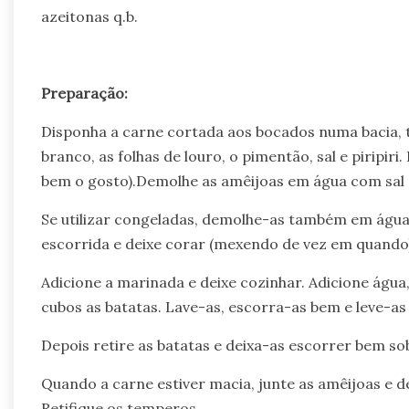
azeitonas q.b.
Preparação:
Disponha a carne cortada aos bocados numa bacia, 
branco, as folhas de louro, o pimentão, sal e piripir
bem o gosto).Demolhe as amêijoas em água com sal 
Se utilizar congeladas, demolhe-as também em água 
escorrida e deixe corar (mexendo de vez em quando)
Adicione a marinada e deixe cozinhar. Adicione água
cubos as batatas. Lave-as, escorra-as bem e leve-as 
Depois retire as batatas e deixa-as escorrer bem so
Quando a carne estiver macia, junte as amêijoas e d
Retifique os temperos.