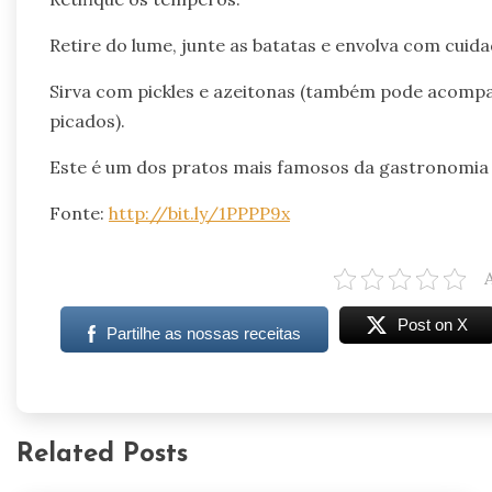
Retire do lume, junte as batatas e envolva com cuida
Sirva com pickles e azeitonas (também pode acompa
picados).
Este é um dos pratos mais famosos da gastronomia p
Fonte:
http://bit.ly/1PPPP9x
Post on X
Partilhe as nossas receitas
Related Posts