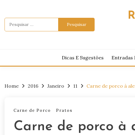
Skip
to
R
content
Pesquisar
por:
Dicas E Sugestões
Entradas 
Home
2016
Janeiro
11
Carne de porco à al
Carne de Porco
Pratos
Carne de porco à 