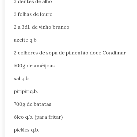
3 dentes de alho
2 folhas de louro
2 a 3dL de vinho branco
azeite q.b.
2 colheres de sopa de pimentão doce Condimar
500g de amêijoas
sal q.b.
piripiriq.b.
700g de batatas
óleo q.b. (para fritar)
pickles q.b.