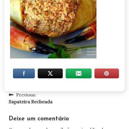
Previous:
Navegação
Sapateira Recheada
de
artigos
Deixe um comentário