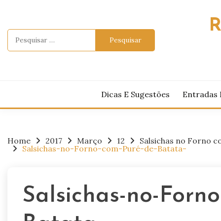
Skip
to
R
content
Pesquisar
por:
Dicas E Sugestões
Entradas 
Home
2017
Março
12
Salsichas no Forno c
Salsichas-no-Forno-com-Puré-de-Batata-
Salsichas-no-Forno