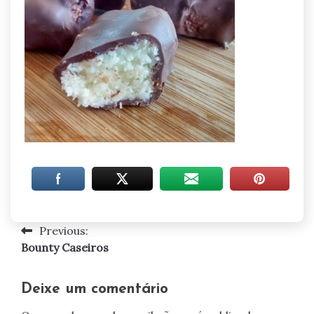
Previous:
Navegação
Bounty Caseiros
de
artigos
Deixe um comentário