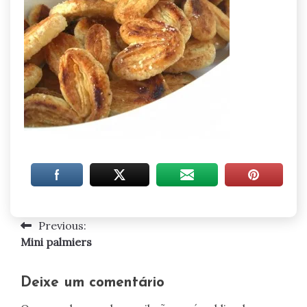
Previous:
Navegação
Mini palmiers
de
artigos
Deixe um comentário