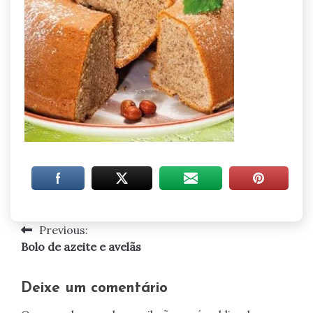
Previous:
Navegação
Bolo de azeite e avelãs
de
artigos
Deixe um comentário