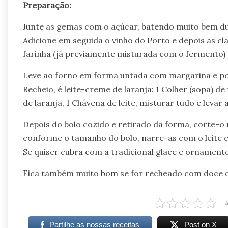
Preparação:
Junte as gemas com o açúcar, batendo muito bem d
Adicione em seguida o vinho do Porto e depois as c
farinha (já previamente misturada com o fermento)
Leve ao forno em forma untada com margarina e pol
Recheio, é leite-creme de laranja: 1 Colher (sopa) d
de laranja, 1 Chávena de leite, misturar tudo e levar a
Depois do bolo cozido e retirado da forma, corte-o 
conforme o tamanho do bolo, narre-as com o leite 
Se quiser cubra com a tradicional glace e ornamento
Fica também muito bom se for recheado com doce d
Partilhe as nossas receitas
Post on X