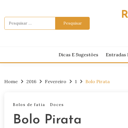
Skip
to
R
content
Pesquisar
por:
Dicas E Sugestões
Entradas 
Home
2016
Fevereiro
1
Bolo Pirata
Bolos de fatia
Doces
Bolo Pirata