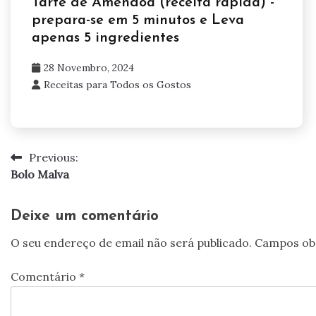
Tarte de Amêndoa (receita rápida) -
prepara-se em 5 minutos e Leva
apenas 5 ingredientes
28 Novembro, 2024
Receitas para Todos os Gostos
Previous:
Navegação
Bolo Malva
de
artigos
Deixe um comentário
O seu endereço de email não será publicado.
Campos ob
Comentário
*