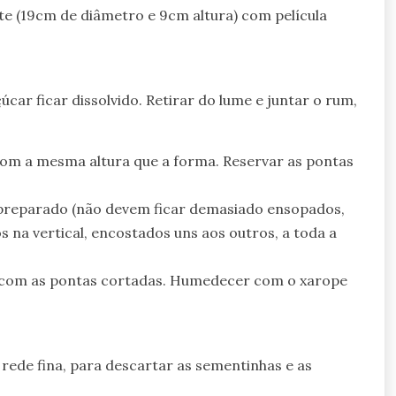
e (19cm de diâmetro e 9cm altura) com película
úcar ficar dissolvido. Retirar do lume e juntar o rum,
com a mesma altura que a forma. Reservar as pontas
preparado (não devem ficar demasiado ensopados,
os na vertical, encostados uns aos outros, a toda a
às com as pontas cortadas. Humedecer com o xarope
ede fina, para descartar as sementinhas e as