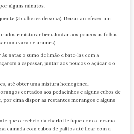
 por alguns minutos.
 quente (3 colheres de sopa). Deixar arrefecer um
rados e misturar bem. Juntar aos poucos as folhas
izar uma vara de arames).
 às natas o sumo de limão e bate-las com a
çarem a espessar, juntar aos poucos o açúcar e o
tes, até obter uma mistura homogénea.
orangos cortados aos pedacinhos e alguns cubos de
e, por cima dispor as restantes morangos e alguns
nte que o recheio da charlotte fique com a mesma
 uma camada com cubos de palitos até ficar com a