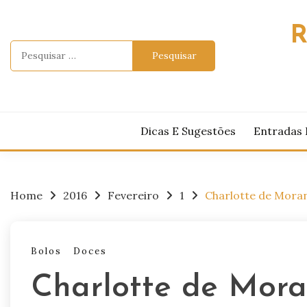
Skip
to
R
content
Pesquisar
por:
Dicas E Sugestões
Entradas 
Home
2016
Fevereiro
1
Charlotte de Mora
Bolos
Doces
Charlotte de Mor