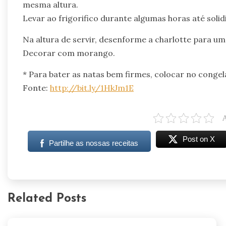
mesma altura.
Levar ao frigorifico durante algumas horas até solidif
Na altura de servir, desenforme a charlotte para um
Decorar com morango.
* Para bater as natas bem firmes, colocar no congela
Fonte:
http://bit.ly/1HkJm1E
Post on X
Partilhe as nossas receitas
Related Posts