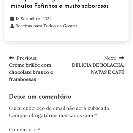
minutos Fofinhos e muito saborosos
18 Setembro, 2024
Receitas para Todos os Gostos
Previous:
Next:
Navegação
Crème brûlée com
DELICIA DE BOLACHA,
de
chocolate branco e
NATAS E CAFÉ
framboesas
artigos
Deixe um comentário
O seu endereço de email não será publicado.
Campos obrigatórios marcados com
*
Comentário
*