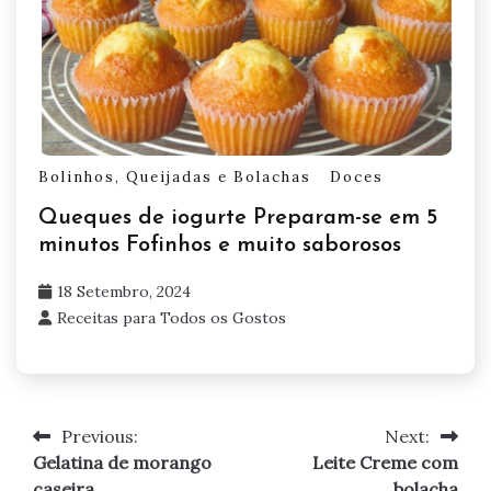
Bolinhos, Queijadas e Bolachas
Doces
Queques de iogurte Preparam-se em 5
minutos Fofinhos e muito saborosos
18 Setembro, 2024
Receitas para Todos os Gostos
Previous:
Next:
Navegação
Gelatina de morango
Leite Creme com
de
caseira
bolacha