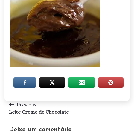
Previous:
Navegação
Leite Creme de Chocolate
de
artigos
Deixe um comentário