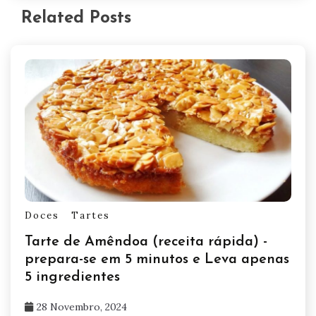
Related Posts
Doces
Tartes
Tarte de Amêndoa (receita rápida) -
prepara-se em 5 minutos e Leva apenas
5 ingredientes
28 Novembro, 2024