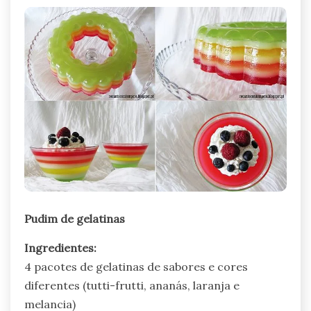
Pudim de gelatinas
Ingredientes:
4 pacotes de gelatinas de sabores e cores
diferentes (tutti-frutti, ananás, laranja e
melancia)