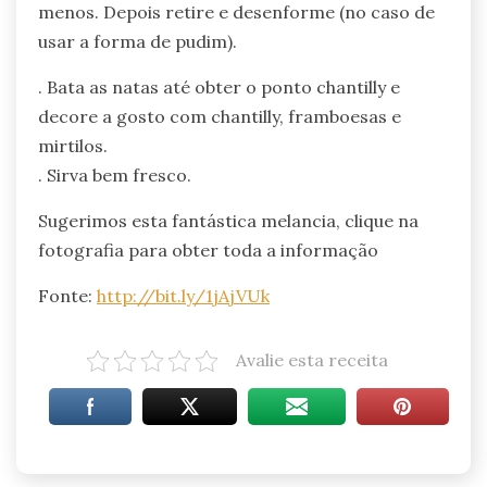
menos. Depois retire e desenforme (no caso de
usar a forma de pudim).
. Bata as natas até obter o ponto chantilly e
decore a gosto com chantilly, framboesas e
mirtilos.
. Sirva bem fresco.
Sugerimos esta fantástica melancia, clique na
fotografia para obter toda a informação
Fonte:
http://bit.ly/1jAjVUk
Avalie esta receita