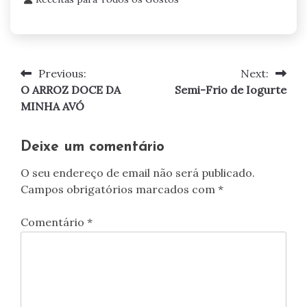
Previous:
Next:
Navegação
O ARROZ DOCE DA
Semi-Frio de Iogurte
de
MINHA AVÓ
artigos
Deixe um comentário
O seu endereço de email não será publicado.
Campos obrigatórios marcados com
*
Comentário
*