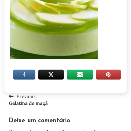
Previous:
Navegação
Gelatina de maçã
de
artigos
Deixe um comentário