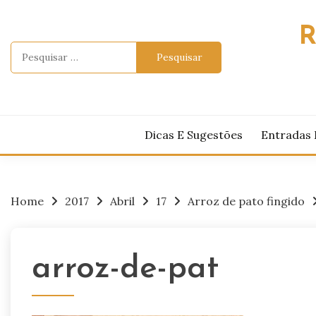
Skip
to
R
content
Pesquisar
por:
Dicas E Sugestões
Entradas 
Home
2017
Abril
17
Arroz de pato fingido
arroz-de-pat