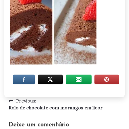
Previous:
Navegação
Rolo de chocolate com morangos em licor
de
artigos
Deixe um comentário