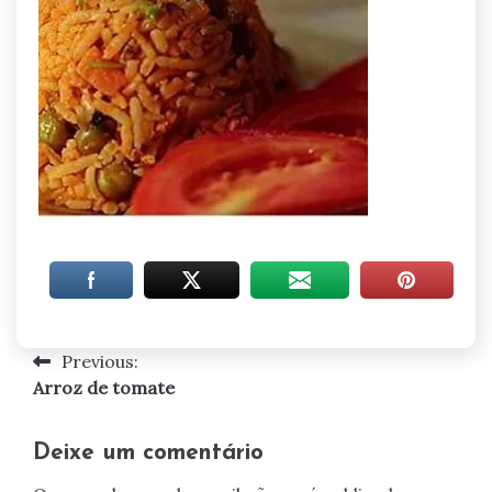
Previous:
Navegação
Arroz de tomate
de
artigos
Deixe um comentário