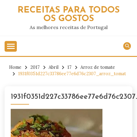
Skip
RECEITAS PARA TODOS
to
OS GOSTOS
content
As melhores receitas de Portugal
Home
2017
Abril
17
Arroz de tomate
1931f0351d227c33786ee77e6d76c2307_arroz_tomat
1931f0351d227c33786ee77e6d76c2307