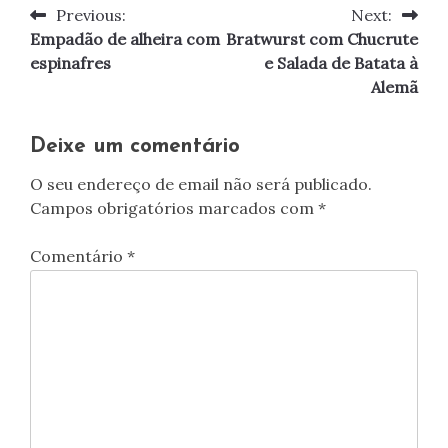
Previous:
Next:
Navegação
Empadão de alheira com
Bratwurst com Chucrute
de
espinafres
e Salada de Batata à
Alemã
artigos
Deixe um comentário
O seu endereço de email não será publicado.
Campos obrigatórios marcados com
*
Comentário
*