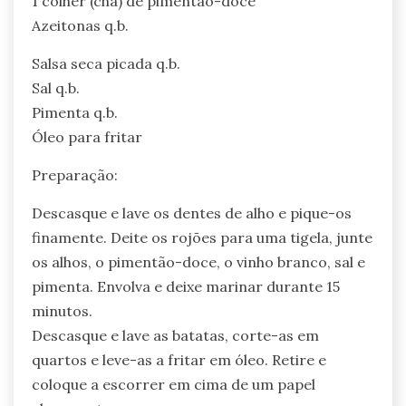
1 colher (chá) de pimentão-doce
Azeitonas q.b.
Salsa seca picada q.b.
Sal q.b.
Pimenta q.b.
Óleo para fritar
Preparação:
Descasque e lave os dentes de alho e pique-os
finamente. Deite os rojões para uma tigela, junte
os alhos, o pimentão-doce, o vinho branco, sal e
pimenta. Envolva e deixe marinar durante 15
minutos.
Descasque e lave as batatas, corte-as em
quartos e leve-as a fritar em óleo. Retire e
coloque a escorrer em cima de um papel