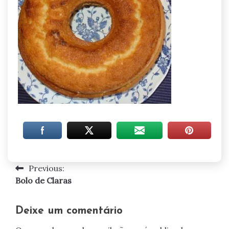
Previous:
Navegação
Bolo de Claras
de
artigos
Deixe um comentário