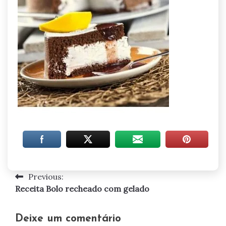
Previous:
Navegação
Receita Bolo recheado com gelado
de
artigos
Deixe um comentário