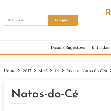
Skip
to
R
content
Pesquisar
por:
Dicas E Sugestões
Entradas 
Home
2017
Abril
14
Receita Natas do Céu
Natas-do-Cé