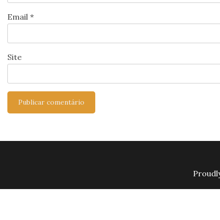
Email
*
Site
Proudl