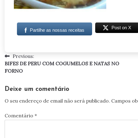
Post on X
Partilhe as nossas receitas
Previous:
Navegação
BIFES DE PERU COM COGUMELOS E NATAS NO
de
FORNO
artigos
Deixe um comentário
O seu endereço de email não será publicado.
Campos ob
Comentário
*