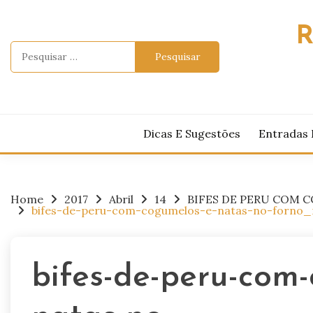
Skip
to
R
content
Pesquisar
por:
Dicas E Sugestões
Entradas 
Home
2017
Abril
14
BIFES DE PERU COM 
bifes-de-peru-com-cogumelos-e-natas-no-forno_r
bifes-de-peru-com