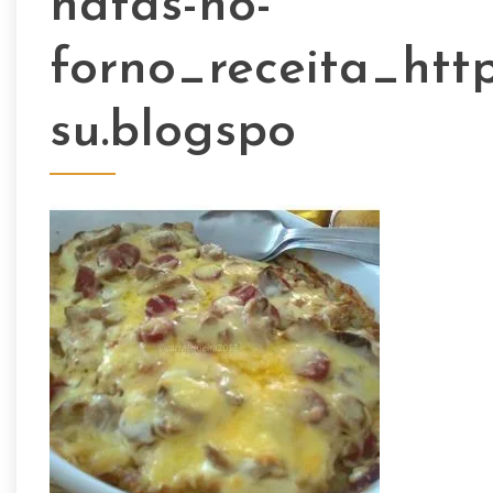
natas-no-
forno_receita_htt
su.blogspo