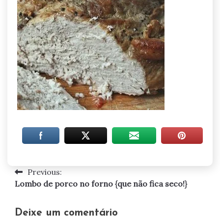
Previous:
Navegação
Lombo de porco no forno {que não fica seco!}
de
artigos
Deixe um comentário