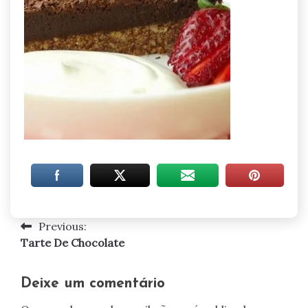
Previous:
Navegação
Tarte De Chocolate
de
artigos
Deixe um comentário