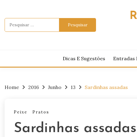
Skip
to
R
content
Pesquisar
por:
Dicas E Sugestões
Entradas 
Home
2016
Junho
13
Sardinhas assadas
Peixe
Pratos
Sardinhas assadas