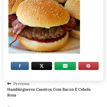
Previous:
Navegação
Hambúrgueres Caseiros Com Bacon E Cebola
de
Roxa
artigos