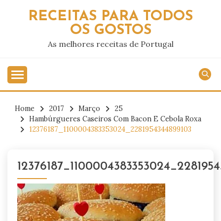
Skip
RECEITAS PARA TODOS
to
OS GOSTOS
content
As melhores receitas de Portugal
Home
2017
Março
25
Hambúrgueres Caseiros Com Bacon E Cebola Roxa
12376187_1100004383353024_2281954344899103
12376187_1100004383353024_2281954