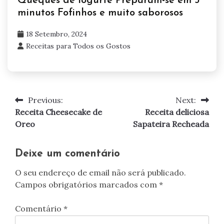
Queques de iogurte Preparam-se em 5
minutos Fofinhos e muito saborosos
18 Setembro, 2024
Receitas para Todos os Gostos
Previous:
Next:
Navegação
Receita Cheesecake de
Receita deliciosa
de
Oreo
Sapateira Recheada
artigos
Deixe um comentário
O seu endereço de email não será publicado.
Campos obrigatórios marcados com
*
Comentário
*