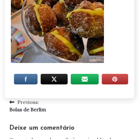
Previous:
Navegação
Bolas de Berlim
de
artigos
Deixe um comentário