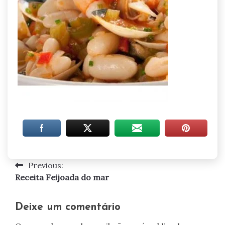
Previous:
Navegação
Receita Feijoada do mar
de
artigos
Deixe um comentário