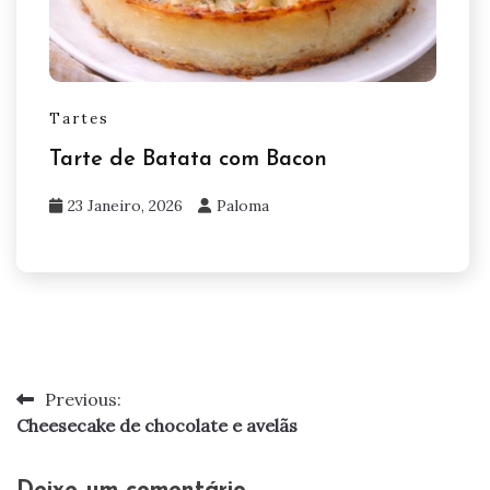
Tartes
Tarte de Batata com Bacon
23 Janeiro, 2026
Paloma
Previous:
Navegação
Cheesecake de chocolate e avelãs
de
artigos