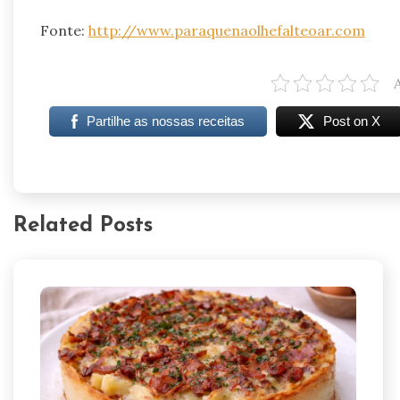
Fonte:
http://www.paraquenaolhefalteoar.com
Partilhe as nossas receitas
Post on X
Related Posts