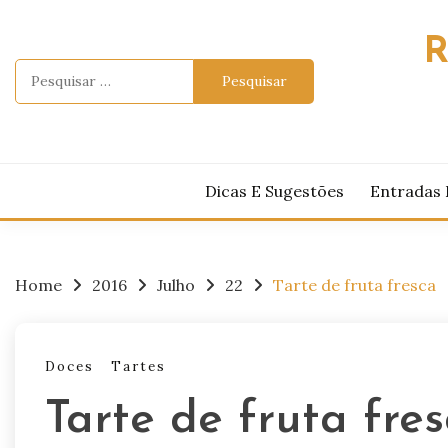
Skip
to
R
content
Pesquisar
por:
Dicas E Sugestões
Entradas 
Home
2016
Julho
22
Tarte de fruta fresca
Doces
Tartes
Tarte de fruta fre