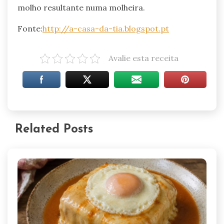
molho resultante numa molheira.
Fonte:
http://a-casa-da-tia.blogspot.pt
Avalie esta receita
Related Posts