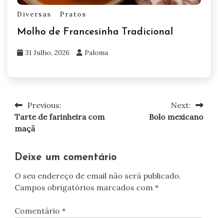
Diversas
Pratos
Molho de Francesinha Tradicional
31 Julho, 2026
Paloma
Previous:
Next:
Navegação
Tarte de farinheira com
Bolo mexicano
de
maçã
artigos
Deixe um comentário
O seu endereço de email não será publicado.
Campos obrigatórios marcados com
*
Comentário
*