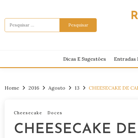
Skip
to
R
content
Pesquisar
por:
Dicas E Sugestões
Entradas 
Home
2016
Agosto
13
CHEESECAKE DE CA
Cheesecake
Doces
CHEESECAKE DE