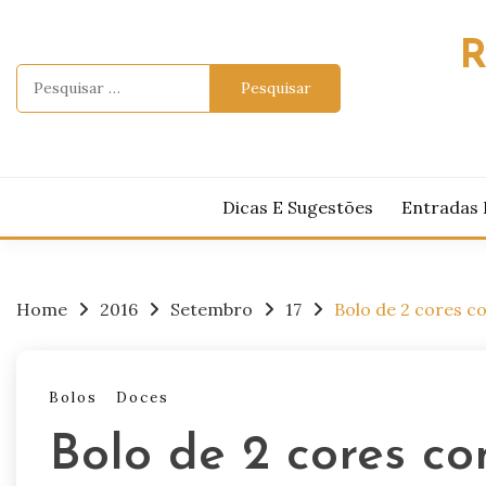
Skip
to
R
content
Pesquisar
por:
Dicas E Sugestões
Entradas 
Home
2016
Setembro
17
Bolo de 2 cores c
Bolos
Doces
Bolo de 2 cores c