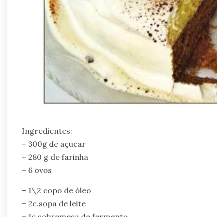
Ingredientes:
– 300g de açucar
– 280 g de farinha
– 6 ovos
– 1\2 copo de óleo
– 2c.sopa de leite
– 1c.sobremesa de fermento