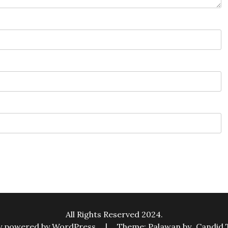
All Rights Reserved 2024.
y powered by WordPress
|
Theme: Palawan by
Candid