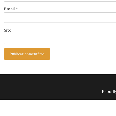
Email
*
Site
Proudl