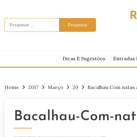
Skip
to
R
content
Pesquisar
por:
Dicas E Sugestões
Entradas 
Home
2017
Março
20
Bacalhau Com natas
Bacalhau-Com-nat