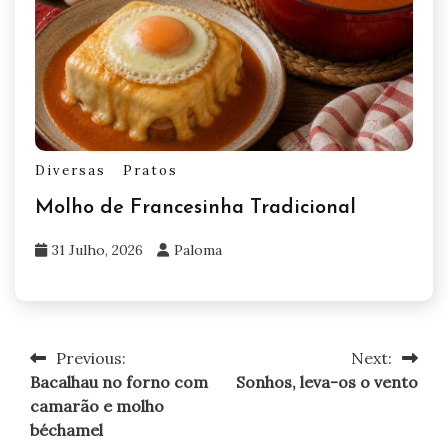
Diversas
Pratos
Molho de Francesinha Tradicional
31 Julho, 2026
Paloma
Previous:
Next:
Navegação
Bacalhau no forno com
Sonhos, leva-os o vento
de
camarão e molho
béchamel
artigos