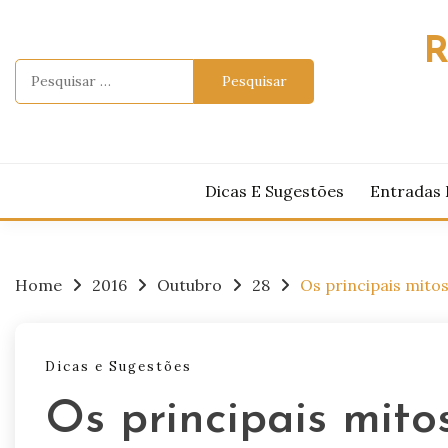
Skip
to
R
content
Pesquisar
por:
Dicas E Sugestões
Entradas 
Home
2016
Outubro
28
Os principais mito
Dicas e Sugestões
Os principais mito