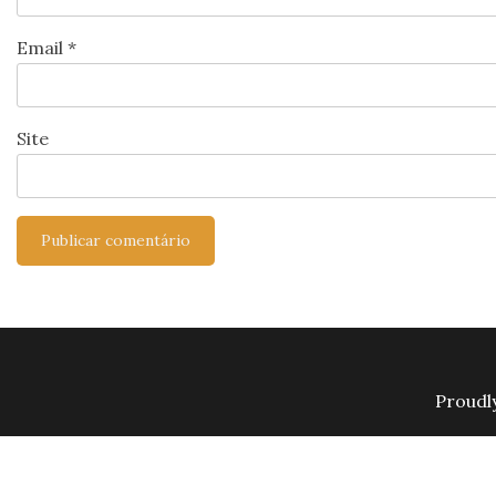
Email
*
Site
Proudl