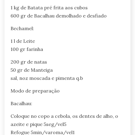
1 kg de Batata pré frita aos cubos
600 gr de Bacalhau demolhado e desfiado
Bechamel:
1 l de Leite
100 gr farinha
200 gr de natas
50 gr de Manteiga
sal, noz moscada e pimenta q.b
Modo de preparação
Bacalhau:
Coloque no copo a cebola, os dentes de alho, o
azeite e pique 5seg/vel5
Refogue 5min/varoma/vel1