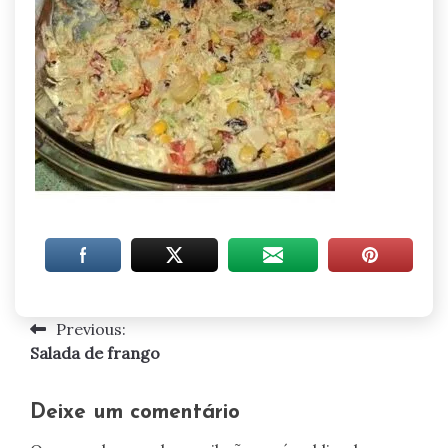
Previous:
Navegação
Salada de frango
de
artigos
Deixe um comentário