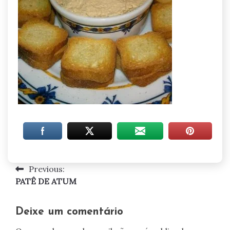
Previous:
Navegação
PATÊ DE ATUM
de
artigos
Deixe um comentário