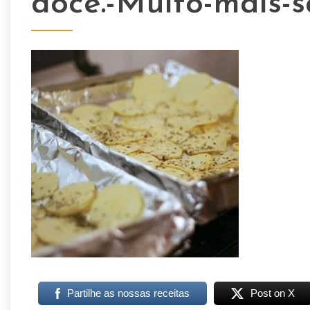
doce.-Muito-mais-
Partilhe as nossas receitas
Post on X