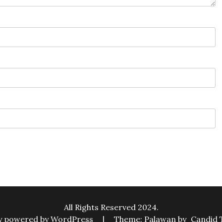
All Rights Reserved 2024.
y powered by WordPress
|
Theme: Palawan by
Candid