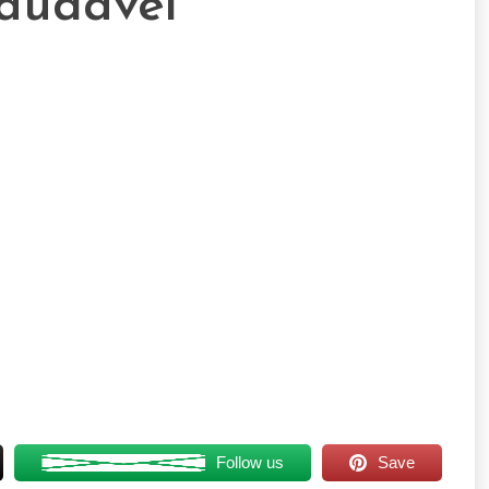
saudávei
Follow us
Save