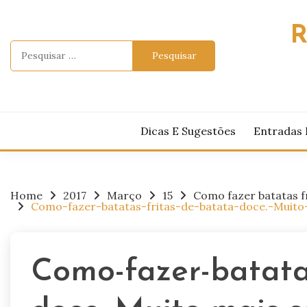
Skip
to
R
content
Pesquisar
por:
Dicas E Sugestões
Entradas 
Home
2017
Março
15
Como fazer batatas fr
Como-fazer-batatas-fritas-de-batata-doce.-Muito
Como-fazer-batatas