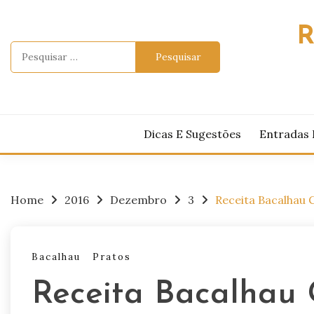
Skip
to
R
content
Pesquisar
por:
Dicas E Sugestões
Entradas 
Home
2016
Dezembro
3
Receita Bacalhau 
Bacalhau
Pratos
Receita Bacalhau 