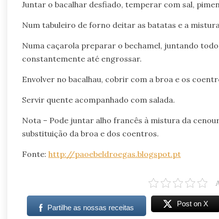
Juntar o bacalhar desfiado, temperar com sal, pime
Num tabuleiro de forno deitar as batatas e a mistur
Numa caçarola preparar o bechamel, juntando todos
constantemente até engrossar.
Envolver no bacalhau, cobrir com a broa e os coentro
Servir quente acompanhado com salada.
Nota – Pode juntar alho francês à mistura da cenou
substituição da broa e dos coentros.
Fonte:
http://paoebeldroegas.blogspot.pt
Post on X
Partilhe as nossas receitas