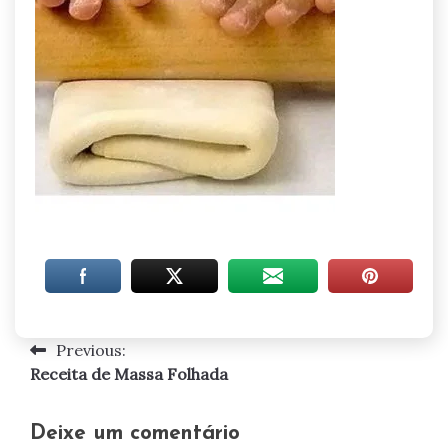
Previous:
Navegação
Receita de Massa Folhada
de
artigos
Deixe um comentário