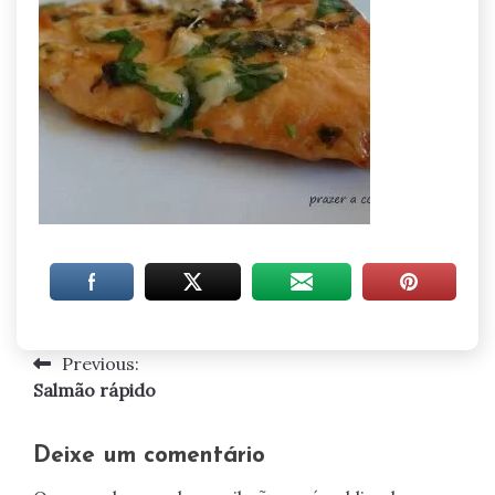
Previous:
Navegação
Salmão rápido
de
artigos
Deixe um comentário