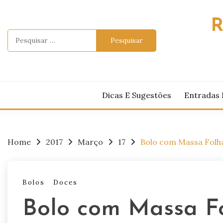
Skip
to
R
content
Pesquisar
por:
Dicas E Sugestões
Entradas 
Home
2017
Março
17
Bolo com Massa Folh
Bolos
Doces
Bolo com Massa F