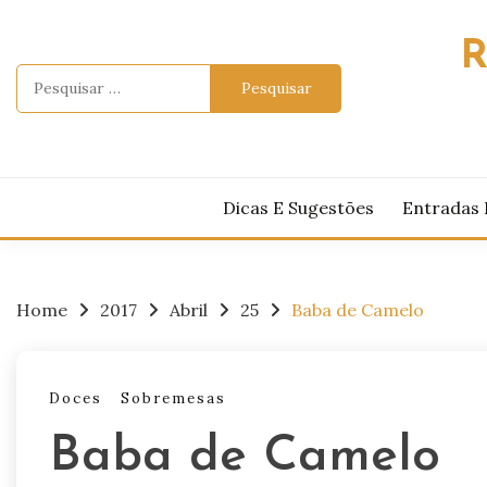
Skip
to
R
content
Pesquisar
por:
Dicas E Sugestões
Entradas 
Home
2017
Abril
25
Baba de Camelo
Doces
Sobremesas
Baba de Camelo