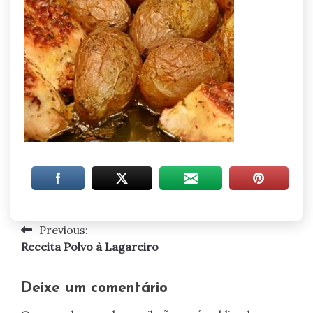
Previous:
Navegação
Receita Polvo à Lagareiro
de
artigos
Deixe um comentário